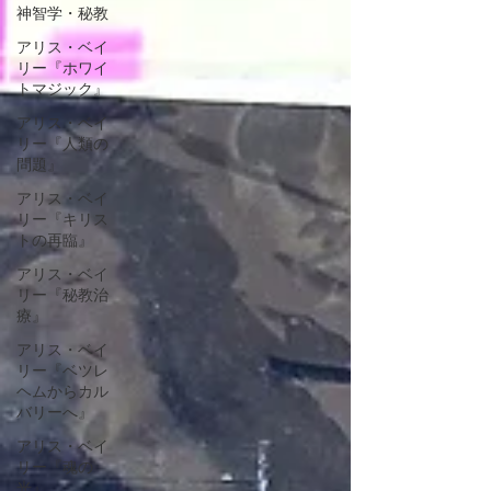
神智学・秘教
アリス・ベイ
リー『ホワイ
トマジック』
アリス・ベイ
リー『人類の
問題』
アリス・ベイ
リー『キリス
トの再臨』
アリス・ベイ
リー『秘教治
療』
アリス・ベイ
リー『ベツレ
ヘムからカル
バリーへ』
アリス・ベイ
リー『魂の
光』