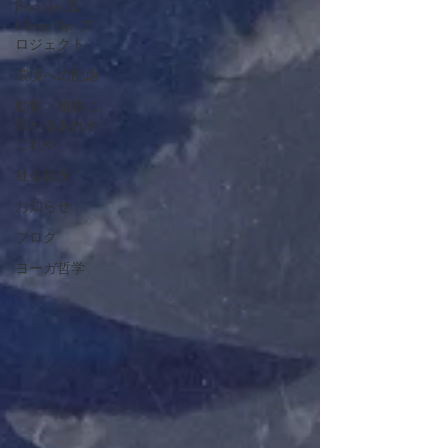
Boo de 風
Clean Up プ
ロジェクト
環境への配慮
動物・植物に
関わるあれや
これや
社会状況
お知らせ
ブログ
ヨーガ哲学