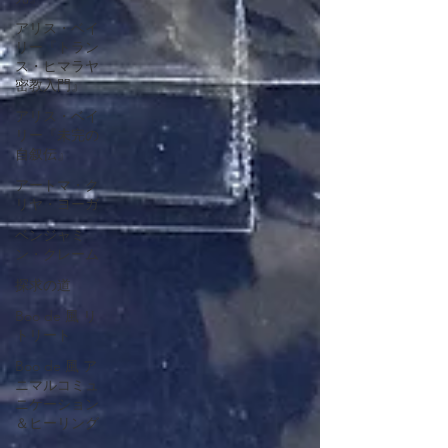
アリス・ベイ
リー『トラン
ス・ヒマラヤ
密教入門』
アリス・ベイ
リー『未完の
自叙伝』
アートマ・ク
リヤ・ヨーガ
ベンジャミ
ン・クレーム
探求の道
Boo de 風 リ
トリート
Boo de 風 ア
ニマルコミュ
ニケーション
＆ヒーリング