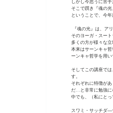
しかし今思うに苦手
アリス・ベイリー『トランス・
そこで躓き『魂の光
ということで、今年
アートマ・クリヤ・ヨーガ
 『魂の光』は、ア
そのヨーガ・スート
多くの方が様々な立
Boo de 風 アニマルコミュ
本来はサーンキャ哲
ーンキャ哲学を用い
動物・植物に関わるあれやこれ
そしてこの講座では
す。
それぞれに特徴があ
だ…と非常に勉強に
中でも、（私にとっ
スワミ・サッチダ―