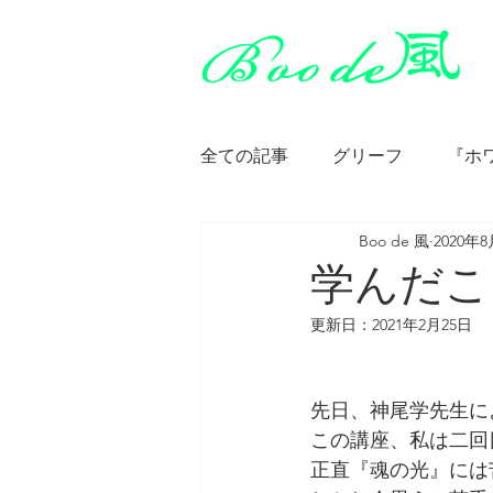
全ての記事
グリーフ
『ホ
Boo de 風
2020年
神智学・秘教
アリス・ベ
学んだこ
更新日：
2021年2月25日
アリス・ベイリー『キリストの
先日、神尾学先生に
アリス・ベイリー『ベツレヘム
この講座、私は二回
正直『魂の光』には