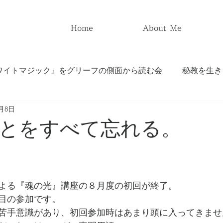
Home
About Me
ワイトマジック』をグリーフの側面から読む会
秘教を生き
8月8日
イリー『ホワイトマジック』
アリス・ベイリー『人類の問
とをすべて忘れる。
再臨』
アリス・ベイリー『秘教治療』
よる『魂の光』講座の８月度の初回が終了。
からカルバリーへ』
アリス・ベイリー『魂の光』
目の参加です。
苦手意識があり、初回参加時はあまり頭に入ってきませ