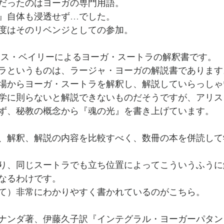
だったのはヨーガの専門用語。
ヒマラヤ密教入門』
アリス・ベイリー『未完の自叙伝』
』自体も浸透せず…でした。
度はそのリベンジとしての参加。
ベンジャミン・クレーム
探求の道
Boo de 風 リ
リス・ベイリーによるヨーガ・スートラの解釈書です。
ラというものは、ラージャ・ヨーガの解説書であります
場からヨーガ・スートラを解釈し、解説していらっしゃ
ニケーション＆ヒーリング
Boo de 風 Clean Up プロジェクト
学に則らないと解説できないものだそうですが、アリス
ず、秘教の概念から『魂の光』を書き上げています。
や
社会状況
お知らせ
ブログ
ヨーガ哲学
、解釈、解説の内容を比較すべく、数冊の本を併読して
り、同じスートラでも立ち位置によってこういうふうに
なるわけです。
て）非常にわかりやすく書かれているのがこちら。
ナンダ著、伊藤久子訳『インテグラル・ヨーガーパタン