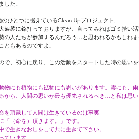
ました。
ヒマラヤ密教入門』
アリス・ベイリー『未完の自叙伝』
の軸のひとつに据えているClean Upプロジェクト。
大袈裟に銘打っておりますが、言ってみればゴミ拾い活
ベンジャミン・クレーム
探求の道
Boo de 風 リ
勢の人たちが参加するんだろう…と思われるかもしれま
こともあるのですよ。
ニケーション＆ヒーリング
Boo de 風 Clean Up プロジェクト
ので、初心に戻り、この活動をスタートした時の思いを
や
社会状況
お知らせ
ブログ
ヨーガ哲学
動物にも植物にも鉱物にも思いがあります。雲にも、雨
るから、人間の思いが最も優先されるべき…と私は思い
命を頂戴して人間は生きているのは事実。
に「（命を）頂きます。」です。
中で生きなおしをして共に生きて下さい。
っています。