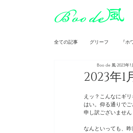
全ての記事
グリーフ
『ホ
Boo de 風
2023年
神智学・秘教
アリス・ベ
2023年
アリス・ベイリー『キリストの
えッ？こんなにギリ
はい。仰る通りでご
申し訳ございません
アリス・ベイリー『ベツレヘム
なんといっても、昨日