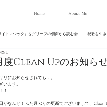
Home
About Me
ワイトマジック』をグリーフの側面から読む会
秘教を生き
1月27日
イリー『ホワイトマジック』
アリス・ベイリー『人類の問
1月度Clean Upのお知ら
再臨』
アリス・ベイリー『秘教治療』
ギリにお知らせされても…。
ざいます。
！！
からカルバリーへ』
アリス・ベイリー『魂の光』
がなんと！ふた月ぶりの更新でございまして、Clean 