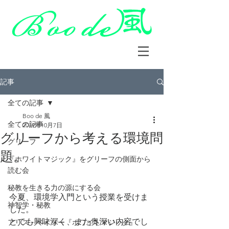
記事
全ての記事
Boo de 風
全ての記事
2019年10月7日
グリーフから考える環境問
グリーフ
題。
『ホワイトマジック』をグリーフの側面から
読む会
秘教を生きる力の源にする会
今夏、環境学入門という授業を受けま
神智学・秘教
した。
とても興味深く、また奥深い内容でし
アリス・ベイリー『ホワイトマジック』