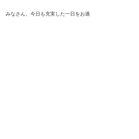
みなさん、今日も充実した一日をお過
ごし下さい！
☆ Boo de 風 の活動は
こちら
です。
#Boode風
#大切な人との死別
#子ども
との死別
#グリーフサポート
ブログ
グリーフ
Boo de 風 Clean Up プロジェクト