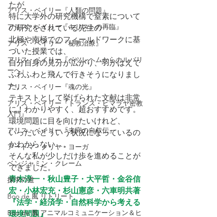
たが
アリス・ベイリー『人類の問題』
特に大学外の研究機構で窒素について
アリス・ベイリー『キリストの再臨』
の研究をされている先生の
北極や南極でのフィールドワークに基
アリス・ベイリー『秘教治療』
づいた授業では、
アリス・ベイリー『ベツレヘムからカルバリ
自分自身の見分が広がり、羽がはえて
ーへ』
ふわふわと飛んで行きそうになりまし
た。
アリス・ベイリー『魂の光』
テキストとして挙げられた文献は非常
アリス・ベイリー『トランス・ヒマラヤ密教
に！わかりやすく、超おすすめです。
入門』
環境問題に目を向けたいけれど、
アリス・ベイリー『未完の自叙伝』
いったいどういう状況になっているの
かわからない…。
アートマ・クリヤ・ヨーガ
そんな私が少しだけ歩を進めることが
ベンジャミン・クレーム
できました。
青木淳一・秋山豊子・大平哲・金谷信
探求の道
宏・小林宏充・杉山憲彦・六車明共著
Boo de 風 リトリート
『法学・経済学・自然科学から考える
Boo de 風 アニマルコミュニケーション＆ヒ
環境問題』