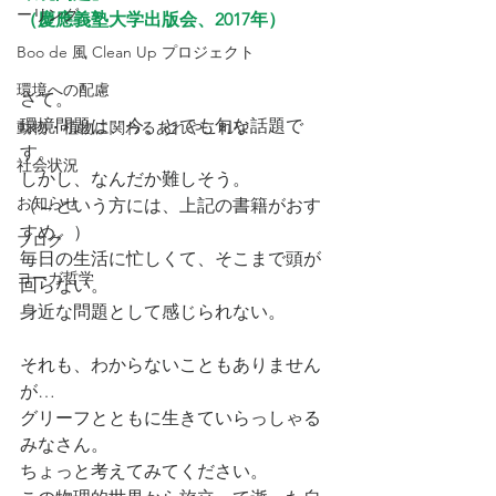
ーリング
（慶應義塾大学出版会、2017年）
Boo de 風 Clean Up プロジェクト
環境への配慮
さて。
環境問題は、今、とても旬な話題で
動物・植物に関わるあれやこれや
す。
社会状況
しかし、なんだか難しそう。
お知らせ
（→という方には、上記の書籍がおす
すめ。）
ブログ
毎日の生活に忙しくて、そこまで頭が
ヨーガ哲学
回らない。
身近な問題として感じられない。
それも、わからないこともありません
が…
グリーフとともに生きていらっしゃる
みなさん。
ちょっと考えてみてください。