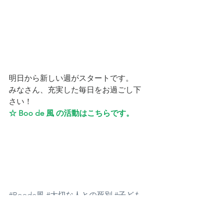
明日から新しい週がスタートです。
みなさん、充実した毎日をお過ごし下
さい！
☆ Boo de 風 の活動は
こちら
です。
#Boode風
#大切な人との死別
#子ども
との死別
#グリーフサポート
ブログ