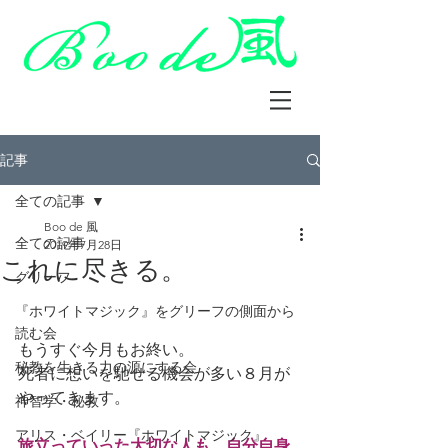
記事
全ての記事
Boo de 風
全ての記事
2019年7月28日
これに尽きる。
グリーフ
『ホワイトマジック』をグリーフの側面から
読む会
もうすぐ今月もお終い。
秘教を生きる力の源にする会
死者に想いを馳せる機会が多い８月が
やってきます。
神智学・秘教
アリス・ベイリー『ホワイトマジック』
旅立っていった大切な人も、自分自身