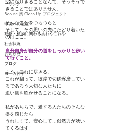
空になりきることなんて、そうそうで
ーリング
きることではありません。
Boo de 風 Clean Up プロジェクト
そんなことをつらつらと…
環境への配慮
そして、その思いの先にたどり着いた
動物・植物に関わるあれやこれや
のはここ。
社会状況
自分自身が自分の道をしっかりと歩い
お知らせ
て行くこと。
ブログ
もう、これに尽きる。
ヨーガ哲学
これが翻って、彼岸で切磋琢磨してい
るであろう大切な人たちに
追い風を吹かせることになる。
私があちらで、愛する人たちのそんな
姿を感じたら
うれしくて、安心して…俄然力が湧い
てくるはず！