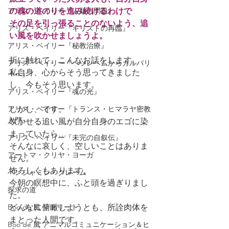
アリス・ベイリー『人類の問題』
の魂の道のりを進み続けるわけで
その足を引っ張ることのないよう、追
アリス・ベイリー『キリストの再臨』
い風を吹かせましょうよ。
アリス・ベイリー『秘教治療』
折に触れて、こんなお話をします。
アリス・ベイリー『ベツレヘムからカルバリ
私自身、心からそう思ってきました
ーへ』
し、今もそう思います。
アリス・ベイリー『魂の光』
アリス・ベイリー『トランス・ヒマラヤ密教
しかし、です。
入門』
吹かせる追い風が自分自身のエゴに染
まっていたら…
アリス・ベイリー『未完の自叙伝』
そんなに哀しく、空しいことはありま
アートマ・クリヤ・ヨーガ
せん。
怖ろしくもあります。
ベンジャミン・クレーム
今朝の瞑想中に、ふと頭を過ぎりまし
探求の道
た。
Boo de 風 リトリート
どんなに俯瞰しようとも、所詮肉体を
まとった人間です。
Boo de 風 アニマルコミュニケーション＆ヒ