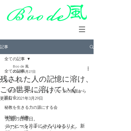
記事
全ての記事
Boo de 風
全ての記事
2018年5月27日
残された人の記憶に溶け、
グリーフ
この世界に溶けていく。
『ホワイトマジック』をグリーフの側面から
読む会
更新日：
2021年3月29日
秘教を生きる力の源にする会
神智学・秘教
先週の日曜日。
コーヒーを片手にそろりゆるりと、新
アリス・ベイリー『ホワイトマジック』