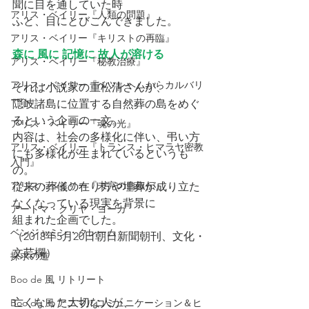
聞に目を通していた時
アリス・ベイリー『人類の問題』
ふと、目にとびこんできました。
アリス・ベイリー『キリストの再臨』
森に 風に 記憶に 故人が溶ける
アリス・ベイリー『秘教治療』
アリス・ベイリー『ベツレヘムからカルバリ
それは小説家の重松清さんが、
ーへ』
隠岐諸島に位置する自然葬の島をめぐ
るという企画の一文。
アリス・ベイリー『魂の光』
内容は、社会の多様化に伴い、弔い方
アリス・ベイリー『トランス・ヒマラヤ密教
にも多様化が生まれているというも
入門』
の。
アリス・ベイリー『未完の自叙伝』
従来の葬儀の在り方や埋葬が成り立た
なくなっている現実を背景に
アートマ・クリヤ・ヨーガ
組まれた企画でした。
ベンジャミン・クレーム
（2018年5月20日朝日新聞朝刊、文化・
文芸欄）
探求の道
Boo de 風 リトリート
亡くなった大切な人が、
Boo de 風 アニマルコミュニケーション＆ヒ