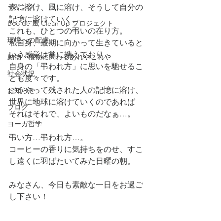
ーリング
森に溶け、風に溶け、そうして自分の
記憶に溶けていく。
Boo de 風 Clean Up プロジェクト
これも、ひとつの弔いの在り方。
環境への配慮
私自身、最期に向かって生きていると
いう感覚は常に携えており
動物・植物に関わるあれやこれや
自身の「弔われ方」に思いを馳せるこ
社会状況
とも度々です。
こうやって残された人の記憶に溶け、
お知らせ
世界に地球に溶けていくのであれば
ブログ
それはそれで、よいものだなぁ…。
ヨーガ哲学
弔い方…弔われ方…。
コーヒーの香りに気持ちをのせ、すこ
し遠くに羽ばたいてみた日曜の朝。
みなさん、今日も素敵な一日をお過ご
し下さい！