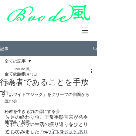
記事
全ての記事
Boo de 風
全ての記事
2020年6月15日
行為者であることを手放
グリーフ
す。
『ホワイトマジック』をグリーフの側面から
読む会
秘教を生きる力の源にする会
先月の終わり頃、非常事態宣言が発令
神智学・秘教
されてからの生活の振り返りをひとり
ごちてみました。→
「コロナよ、あり
アリス・ベイリー『ホワイトマジック』