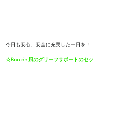
今日も安心、安全に充実した一日を！
☆Boo de 風のグリーフサポートのセッ
ション再開のお知らせ。
　Zoomを使用して再開致しましたの
で、
ウェブサイトのContact
よりお問い
合わせくださいませ。