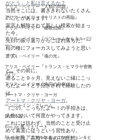
がとう」と私は言えるか？
アリス・ベイリー『人類の問題』
当然そこには、書ききれないたくさん
アリス・ベイリー『キリストの再臨』
のことがあります。
宣言も解除されて新しい模索が始まっ
アリス・ベイリー『秘教治療』
た今。
アリス・ベイリー『ベツレヘムからカルバリ
先日の振り返りからこぼれ落ちた、一
ーへ』
粒の種にフォーカスしてみようと思い
ます。
アリス・ベイリー『魂の光』
アリス・ベイリー『トランス・ヒマラヤ密教
と、その前に。
入門』
遡ること９ヶ月、見えないご縁にこっ
アリス・ベイリー『未完の自叙伝』
ちだよー！と手招きされて経験したの
は
アートマ・クリヤ・ヨーガ
アートマ・クリヤ・ヨーガ
。
ベンジャミン・クレーム
（この、こっちだよー！の手招きは、
人生において何度かやってきます。
探求の道
これには抗わず、当然のことと受け止
Boo de 風 リトリート
めて素直に従うという習性あり。
Boo de 風 アニマルコミュニケーション＆ヒ
人生初は、高校1年春のTM瞑想。