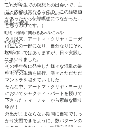
ーリング
これが今生での瞑想との出会いで、主
旨と内容は異なるものの、この経験値
Boo de 風 Clean Up プロジェクト
があったから伝導瞑想につながった…
環境への配慮
と思うわけです。）
動物・植物に関わるあれやこれや
９月以来、アートマ・クリヤ・ヨーガ
社会状況
は生活の一部になり、自分なりにそれ
お知らせ
なりに…ではありますが、日々実践し
てまいりました。
ブログ
その半年後に発生した様々な混乱の最
ヨーガ哲学
中もその生活を続行、淡々と
ただただ
マントラを唱えていました。
そんな中、アートマ・クリヤ・ヨーガ
においてシャクティ・パートを授けて
下さったティーチャーから素敵な贈り
物が！
外出がままならない期間に自宅でしっ
かり実習できるように、数パターンの