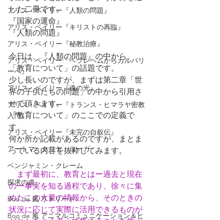
した二冊です。
アリス・ベイリー『人類の問題』
『国家の運命』
アリス・ベイリー『キリストの再臨』
『人類の問題』
アリス・ベイリー『秘教治療』
今日は、
『人類の問題』の中から、
アリス・ベイリー『ベツレヘムからカルバリ
「教育について」の話題です。
ーへ』
少し長いのですが、まずは
第二章「世
アリス・ベイリー『魂の光』
界の子供たちの問題」の中から
引用さ
せて頂きます。
アリス・ベイリー『トランス・ヒマラヤ密教
「教育について」のここでの定義で
入門』
す。
アリス・ベイリー『未完の自叙伝』
何か所か記載があるのですが、まとま
アートマ・クリヤ・ヨーガ
っている内容を抜粋してみます。
ベンジャミン・クレーム
まず最初に、教育とはー過去と現在
探求の道
のー事実を知る過程であり、徐々に集
めたこの大量の情報から、そのときの
Boo de 風 リトリート
状況に応じて実際に活用できるものが
Boo de 風 アニマルコミュニケーション＆ヒ