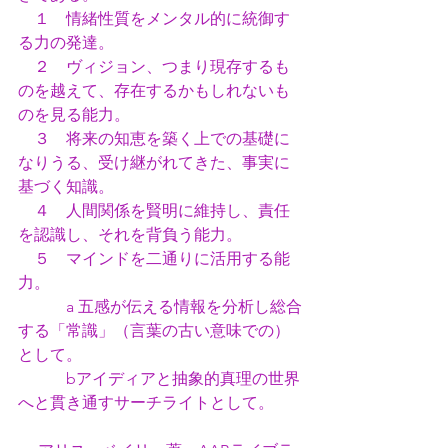
　１　情緒性質をメンタル的に統御す
る力の発達。
　２　ヴィジョン、つまり現存するも
のを越えて、存在するかもしれないも
のを見る能力。
　３　将来の知恵を築く上での基礎に
なりうる、受け継がれてきた、事実に
基づく知識。
　４　人間関係を賢明に維持し、責任
を認識し、それを背負う能力。
　５　マインドを二通りに活用する能
力。
　　　a 五感が伝える情報を分析し総合
する「常識」（言葉の古い意味での）
として。
　　　bアイディアと抽象的真理の世界
へと貫き通すサーチライトとして。