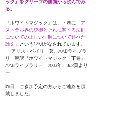
ック』をグリーフの側面から読んでみ
る」
『ホワイトマジック』は、下巻に
「ア
ストラル界の統御とそれに関する法則
についての正しい理解について述べた
論文」
という説明がなされています。
ー アリス・ベイリー著、AABライブラ
リー翻訳『ホワイトマジック　下巻』
AABライブラリー、2003年、362頁より
ー
昨日、ご参加予定の方からご連絡を頂
戴しました。
すでに２巡目の読み込みに入っている
こと、ご自身の活動の指針に照らし合
わせ、「無批判、無害性」にもフォー
カスしていること等が書かれていまし
た。