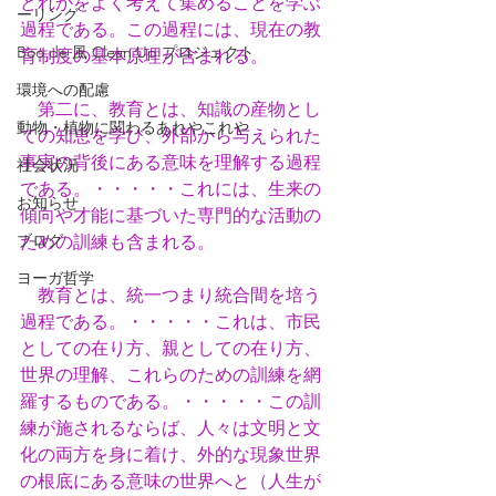
どれかをよく考えて集めることを学ぶ
ーリング
過程である。この過程には、現在の教
Boo de 風 Clean Up プロジェクト
育制度の基本原理が含まれる。
環境への配慮
　第二に、教育とは、知識の産物とし
動物・植物に関わるあれやこれや
ての知恵を学び、外部から与えられた
事実の背後にある意味を理解する過程
社会状況
である。・・・・・これには、生来の
お知らせ
傾向や才能に基づいた専門的な活動の
ブログ
ための訓練も含まれる。
ヨーガ哲学
　教育とは、統一つまり統合間を培う
過程である。・・・・・これは、市民
としての在り方、親としての在り方、
世界の理解、これらのための訓練を網
羅するものである。・・・・・この訓
練が施されるならば、人々は文明と文
化の両方を身に着け、外的な現象世界
の根底にある意味の世界へと（人生が