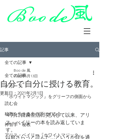
記事
全ての記事
Boo de 風
全ての記事
2020年5月13日
自分で自分に授ける教育。
グリーフ
更新日：
2021年2月1日
『ホワイトマジック』をグリーフの側面から
読む会
秘教を生きる力の源にする会
４月に自粛生活に突入して以来、アリ
ス・べイリーの本を読み返していま
神智学・秘教
す。
アリス・ベイリー『ホワイトマジック』
以前さらっと読んだ…というか目を通