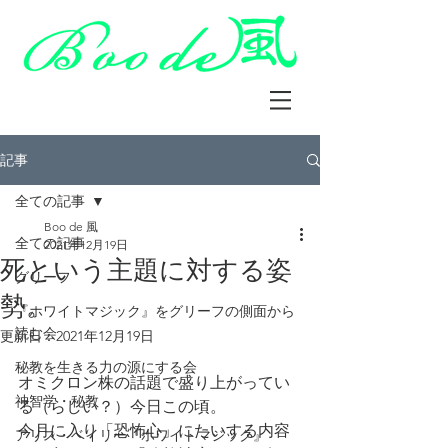
記事
全ての記事
Boo de 風
全ての記事
2021年12月19日
死という主題に対する姿
グリーフ
勢。
『ホワイトマジック』をグリーフの側面から
読む会
更新日：
2021年12月19日
秘教を生きる力の源にする会
オミクロン株の話題で盛り上がってい
神智学・秘教
る（らしい？）今日この頃。
今月に入り「恐怖心」にたいする内容
アリス・ベイリー『ホワイトマジック』