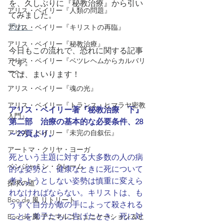
を、久しぶりに『秘教治療』から引い
アリス・ベイリー『人類の問題』
てみました。
恐れ。
アリス・ベイリー『キリストの再臨』
アリス・ベイリー『秘教治療』
今日もこの流れで、恐れに関する記事
アリス・ベイリー『ベツレヘムからカルバリ
です。
ーへ』
では、まいります！
アリス・ベイリー『魂の光』
アリス・ベイリー『トランス・ヒマラヤ密教
アリス・ベイリー著『秘教治療　下』
入門』
第二部　治療の基本的な必要条件、28
アリス・ベイリー『未完の自叙伝』
～29頁より。
アートマ・クリヤ・ヨーガ
死という主題に対する大多数の人の病
ベンジャミン・クレーム
的な姿勢と、健康なときに死について
考えようとしない姿勢は慎重に変えら
探求の道
れなければならない。キリストは、も
Boo de 風 リトリート
うすぐ自分が敵の手によって殺される
ことを弟子たちに告げたとき、死に対
Boo de 風 アニマルコミュニケーション＆ヒ