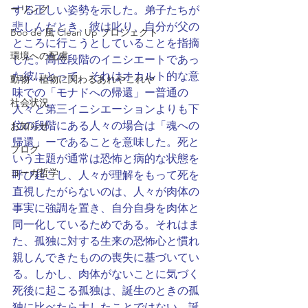
ーリング
する正しい姿勢を示した。弟子たちが
悲しんだとき、彼は叱り、自分が父の
Boo de 風 Clean Up プロジェクト
ところに行こうとしていることを指摘
環境への配慮
した。高位段階のイニシエートであっ
た彼にとって、それはオカルト的な意
動物・植物に関わるあれやこれや
味での「モナドへの帰還」ー普通の
社会状況
人々と第三イニシエーションよりも下
位の段階にある人々の場合は「魂への
お知らせ
帰還」ーであることを意味した。死と
ブログ
いう主題が通常は恐怖と病的な状態を
ヨーガ哲学
呼び起こし、人々が理解をもって死を
直視したがらないのは、人々が肉体の
事実に強調を置き、自分自身を肉体と
同一化しているためである。それはま
た、孤独に対する生来の恐怖心と慣れ
親しんできたものの喪失に基づいてい
る。しかし、肉体がないことに気づく
死後に起こる孤独は、誕生のときの孤
独に比べたら大したことではない。誕