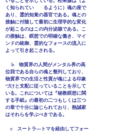
いることを示している。松果腺は（よ
く知られてい　　るように）魂の座で
あり、霊的知覚の器官である。魂との
接触に付随して最初に生理学的な変化
が起こるのはこの内分泌腺である。こ
の接触は、瞑想での明確な働き、マイ
ンドの統御、霊的なフォースの流入に
よって引き起こされる。
 　b　物質界の人間がメンタル界の高
位我である自らの魂と整列しており、
物質界での生活と性質が魂による印象
づけと支配に従っていることを示して
いる。これについては『秘教瞑想に関
する手紙』の最初の二つもしくは三つ
の章で十分に論じられており、熱誠家
はそれらを学ぶべきである。
　c　スートラ―トマを経由してフォー