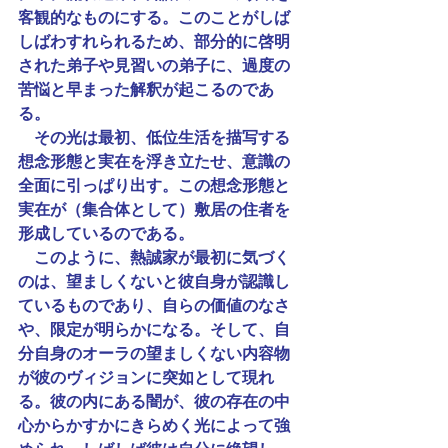
客観的なものにする。このことがしば
しばわすれられるため、部分的に啓明
された弟子や見習いの弟子に、過度の
苦悩と早まった解釈が起こるのであ
る。
　その光は最初、低位生活を描写する
想念形態と実在を浮き立たせ、意識の
全面に引っぱり出す。この想念形態と
実在が（集合体として）敷居の住者を
形成しているのである。
　このように、熱誠家が最初に気づく
のは、望ましくないと彼自身が認識し
ているものであり、自らの価値のなさ
や、限定が明らかになる。そして、自
分自身のオーラの望ましくない内容物
が彼のヴィジョンに突如として現れ
る。彼の内にある闇が、彼の存在の中
心からかすかにきらめく光によって強