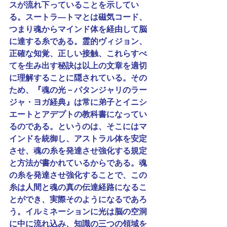
スが流れ下っていることを示してい
る。スートラ―トマとは磁気コード、
つまり魂からマインド体を経由して脳
に達する糸である。霊的ヴィジョン、
正確な知覚、正しい接触、これらすべ
てを生み出す秘訣は以上の文章を適切
に理解することに隠されている。その
ため、『魂の光－パタンジャリのラー
ジャ・ヨガ経典』は常に弟子とイニシ
エートとアデプトの教科書になってい
るのである。というのは、そこにはマ
インドを統御し、アストラル体を安定
させ、魂の糸を発達させ強化する規定
と方法が書かれているからである。魂
の糸を発達させ強化することで、この
糸は人間と魂の真の伝達経路になるこ
とができ、実際そのようになるであろ
う。イルミネーションに光は脳の空洞
に中に流れ込み、知識の三つの領域を