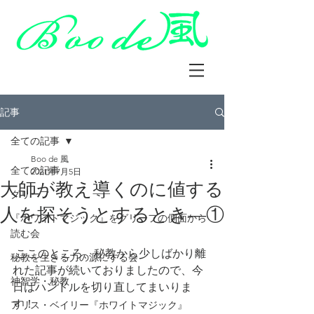
記事
全ての記事
Boo de 風
全ての記事
2021年7月5日
大師が教え導くのに値する
グリーフ
人を探そうとするとき―①
『ホワイトマジック』をグリーフの側面から
読む会
 ここのところ、秘教から少しばかり離
秘教を生きる力の源にする会
れた記事が続いておりましたので、今
神智学・秘教
日はハンドルを切り直してまいりま
す！
アリス・ベイリー『ホワイトマジック』