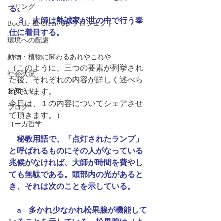
ーリング
る。
　３　大師は熱誠家が世の中で行う奉
Boo de 風 Clean Up プロジェクト
仕に着目する。
環境への配慮
動物・植物に関わるあれやこれや
（このように、三つの要素が列挙され
社会状況
た後、それぞれの内容が詳しく述べら
お知らせ
れています。
今日は、１の内容についてシェアさせ
ブログ
て頂きます。）
ヨーガ哲学
秘教用語で、「点灯されたランプ」
と呼ばれるものにその人がなっている
兆候がなければ、大師が時間を費やし
ても無駄である。頭部内の光があると
き、それは次のことを示している。
　a　多かれ少なかれ松果腺が機能して