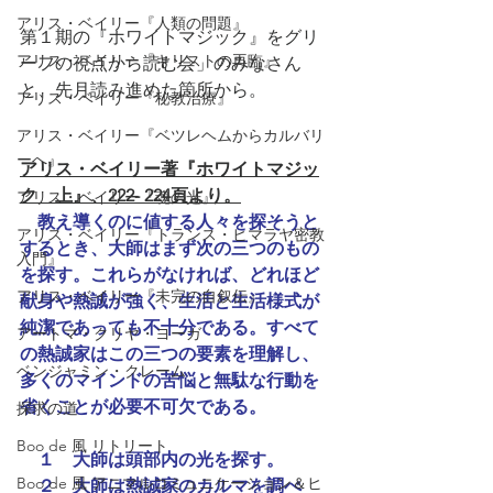
アリス・ベイリー『人類の問題』
第１期の『ホワイトマジック』をグリ
アリス・ベイリー『キリストの再臨』
ーフの視点から読む会」のみなさん
と、先月読み進めた箇所から。
アリス・ベイリー『秘教治療』
アリス・ベイリー『ベツレヘムからカルバリ
ーへ』
アリス・ベイリー著『ホワイトマジッ
ク　上』、222- 224頁より。
アリス・ベイリー『魂の光』
教え導くのに値する人々を探そうと
アリス・ベイリー『トランス・ヒマラヤ密教
するとき、大師はまず次の三つのもの
入門』
を探す。これらがなければ、どれほど
アリス・ベイリー『未完の自叙伝』
献身や熱誠が強く、生活と生活様式が
純潔であっても不十分である。すべて
アートマ・クリヤ・ヨーガ
の熱誠家はこの三つの要素を理解し、
ベンジャミン・クレーム
多くのマインドの苦悩と無駄な行動を
省くことが必要不可欠である。
探求の道
Boo de 風 リトリート
１　大師は頭部内の光を探す。
Boo de 風 アニマルコミュニケーション＆ヒ
　２　大師は熱誠家のカルマを調べ