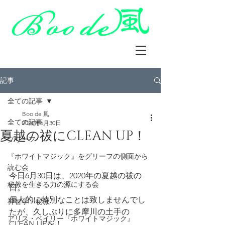
記事
全ての記事
Boo de 風
全ての記事
2020年6月30日
夏越の祓にCLEAN UP！
グリーフ
『ホワイトマジック』をグリーフの側面から
読む会
今日6月30日は、2020年の夏越の祓の
秘教を生きる力の源にする会
日。
個人的に特別なことは致しませんでし
神智学・秘教
たが、久しぶりに多摩川の土手の
アリス・ベイリー『ホワイトマジック』
CLEAN UPを！