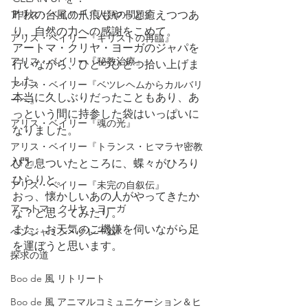
アリス・ベイリー『人類の問題』
昨秋の台風の爪痕もやっと癒えつつあ
り、自然の力への感謝をこめて。
アリス・ベイリー『キリストの再臨』
アートマ・クリヤ・ヨーガのジャパを
アリス・ベイリー『秘教治療』
行いながら、ひとつひとつ拾い上げま
した。
アリス・ベイリー『ベツレヘムからカルバリ
本当に久しぶりだったこともあり、あ
ーへ』
っという間に持参した袋はいっぱいに
アリス・ベイリー『魂の光』
なりました。
アリス・ベイリー『トランス・ヒマラヤ密教
入門』
ひと息ついたところに、蝶々がひろり
ひらりと。
アリス・ベイリー『未完の自叙伝』
おっ、懐かしいあの人がやってきたか
アートマ・クリヤ・ヨーガ
な？と思ってみたり。
また、お天気のご機嫌を伺いながら足
ベンジャミン・クレーム
を運ぼうと思います。
探求の道
Boo de 風 リトリート
Boo de 風 アニマルコミュニケーション＆ヒ