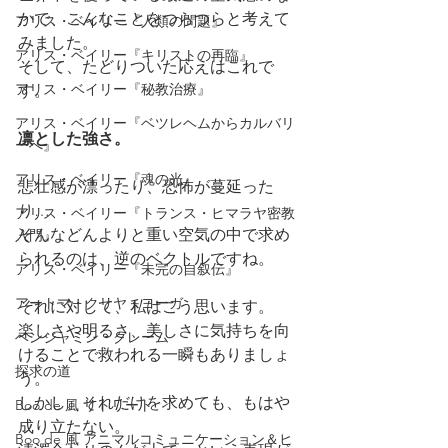
かで、こんなことをつらつらと考えて
アリス・ベイリー『人類の問題』
みました。
アリス・ベイリー『キリストの再臨』
そして、たどりついた応えはこれで
アリス・ベイリー『秘教治療』
す。
アリス・ベイリー『ベツレヘムからカルバリ
凛とした強さ。
ーへ』
アリス・ベイリー『魂の光』
悲壮感が漂ったり、恐怖が蔓延った
り…
アリス・ベイリー『トランス・ヒマラヤ密教
そんなどんよりと重い空気の中で求め
入門』
られるのは、逆のベクトルですね。
アリス・ベイリー『未完の自叙伝』
アートマ・クリヤ・ヨーガ
それに対して、私はこう思います。
楽しさや明るさ、美しさに気持ちを向
ベンジャミン・クレーム
けることで救われる一瞬もありましょ
探求の道
う。
しかし、それだけを求めても、もはや
Boo de 風 リトリート
成り立たない。
Boo de 風 アニマルコミュニケーション＆ヒ