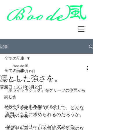
記事
全ての記事
Boo de 風
全ての記事
2020年3月15日
凛とした強さを。
グリーフ
更新日：
2021年3月29日
『ホワイトマジック』をグリーフの側面から
読む会
秘教を生きる力の源にする会
これから先を生きていく上で、どんな
資質が自分に求められるのだろうか。
神智学・秘教
アリス・ベイリー『ホワイトマジック』
世界中を覆っている最近の空気感のな