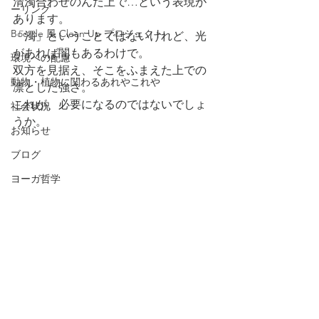
清濁合わせのんだ上で…という表現が
ーリング
あります。
Boo de 風 Clean Up プロジェクト
「濁」ということではないけれど、光
があれば闇もあるわけで。
環境への配慮
双方を見据え、そこをふまえた上での
動物・植物に関わるあれやこれや
凛とした強さ。
これが、必要になるのではないでしょ
社会状況
うか。
お知らせ
ブログ
ヨーガ哲学