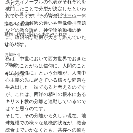
タンティノープルの代表がそれぞれを
ーリング
破門したことで分裂が決定したといわ
Boo de 風 Clean Up プロジェクト
れていますが、その背景には三位一体
についての解釈の違いや聖像崇拝問題
環境への配慮
などの教会論的、神学論的動機の他
動物・植物に関わるあれやこれや
に、政治的な動機が大きく絡んでいた
社会状況
ようです。
お知らせ
私は、中世において西方世界でおきた
ブログ
「神のことがらは信仰に、人間のこと
がらは理性に」という分離が、人間中
ヨーガ哲学
心主義の先に起きている様々な問題を
生み出した一端であると考えるのです
が、これは、西洋の精神の根本にある
キリスト教の分離と連動しているので
は？と思うのです。
そして、その分離から久しい現在、地
球規模での様々な危機的状況が、教会
統合までいかなくとも、共存への道を