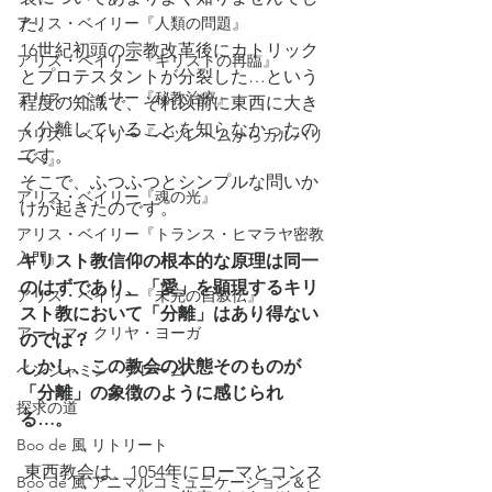
アリス・ベイリー『人類の問題』
た。
16世紀初頭の宗教改革後にカトリック
アリス・ベイリー『キリストの再臨』
とプロテスタントが分裂した…という
アリス・ベイリー『秘教治療』
程度の知識で、それ以前に東西に大き
く分離していることを知らなかったの
アリス・ベイリー『ベツレヘムからカルバリ
です。
ーへ』
そこで、ふつふつとシンプルな問いか
アリス・ベイリー『魂の光』
けが起きたのです。
アリス・ベイリー『トランス・ヒマラヤ密教
入門』
キリスト教信仰の根本的な原理は同一
のはずであり、「愛」を顕現するキリ
アリス・ベイリー『未完の自叙伝』
スト教において「分離」はあり得ない
アートマ・クリヤ・ヨーガ
のでは？
しかし、この教会の状態そのものが
ベンジャミン・クレーム
「分離」の象徴のように感じられ
探求の道
る…。
Boo de 風 リトリート
 東西教会は、1054年にローマとコンス
Boo de 風 アニマルコミュニケーション＆ヒ