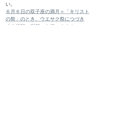
い。
６月６日の双子座の満月＝「キリスト
の祭」のとき、ウエサク祭につづき
「大祈願～瞑想」を行います！
みなさん、ご一緒に参加されません
か？是非！