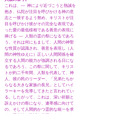
これは、―  神により近づこうと熱誠を
抱き、仏陀が注目を呼びかける神の意
志と一致するよう努め、キリストが注
目を呼びかけ彼がその完全な表現であ
った愛の最低様相である善意の表現に
捧げる  ―  人類の霊の祭になるであろ
う。それは何にもまして、人間の神聖
な性質が認識され、善意を表現し（人
間の神性ゆえに）正しい人間関係を確
立する人間の能力が強調される日にな
るであろう。この祭に関して、キリス
トが約二千年間、人類を代表して、神
人、彼の民のリーダー、「兄弟たちか
らなる大きな家族の長兄」としてハイ
ラーキーを先導してきたと言われてい
る。したがって、これは、深い祈願と
訴えかけの祭になり、連帯感に向けて
の、そして人間的かつ霊的な統一を求