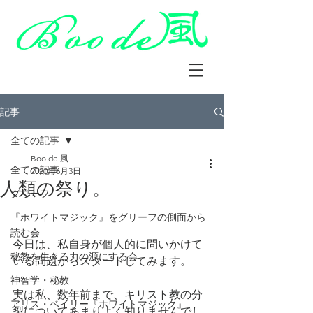
記事
全ての記事
Boo de 風
全ての記事
2020年6月3日
人類の祭り。
グリーフ
『ホワイトマジック』をグリーフの側面から
読む会
今日は、私自身が個人的に問いかけて
秘教を生きる力の源にする会
いる問題からスタートしてみます。
神智学・秘教
実は私、数年前まで、キリスト教の分
アリス・ベイリー『ホワイトマジック』
裂についてあまりよく知りませんでし