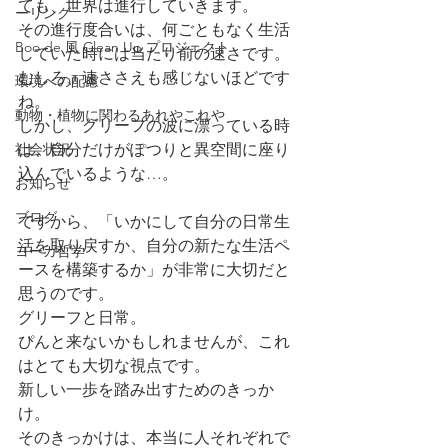
ても、世界は進行していきます。
ーリング
その進行度合いは、何ごともなく生活
Boo de 風 Clean Up プロジェクト
していた時には当たり前の速さです。
むしろ、速ささえも感じないほどです
環境への配慮
ね。
動物・植物に関わるあれやこれや
しかし、グリーフの波に漂っている時
社会状況
は、自分だけがぽつりと異空間に座り
込んでいるような…。
お知らせ
ブログ
ですから、「いかにして自分の日常生
活を取り戻すか、自分の新たな生活ペ
ヨーガ哲学
ースを構築するか」が非常に大切だと
思うのです。
グリーフと日常。
ぴんと来ないかもしれませんが、これ
はとても大切な視点です。
新しい一歩を踏み出すためのきっか
け。
そのきっかけは、本当に人それぞれで