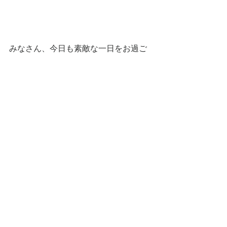
みなさん、今日も素敵な一日をお過ご
し下さい！
#Boode風
グリーフ
すべて表示
最新記事