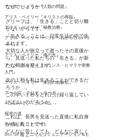
アリス・ベイリー『人類の問題』
なぜでしょうか？
アリス・ベイリー『キリストの再臨』
グリーフは、「生きる」ことと切り離
アリス・ベイリー『秘教治療』
せないからです。
「生きる」ことは、日常生活の中で生
アリス・ベイリー『ベツレヘムからカルバリ
まれます。
ーへ』
大切な人が旅立って逝ったその直後か
アリス・ベイリー『魂の光』
ら、見送った私たちの「生きる」が新
アリス・ベイリー『トランス・ヒマラヤ密教
たな局面を迎えます。
入門』
次の１秒を私は生きることができるだ
アリス・ベイリー『未完の自叙伝』
ろうか…。
アートマ・クリヤ・ヨーガ
この辛い１秒をどれだけ繰り返してい
けばよいのだろうか…。
ベンジャミン・クレーム
探求の道
これは、長男を見送った直後に私自身
Boo de 風 リトリート
が感じたことです。
どんなに苦しくても、どんなに哀しく
Boo de 風 アニマルコミュニケーション＆ヒ