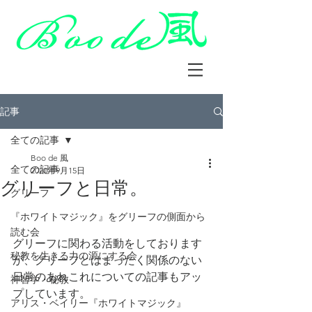
記事
全ての記事
Boo de 風
全ての記事
2020年9月15日
グリーフと日常。
グリーフ
『ホワイトマジック』をグリーフの側面から
読む会
グリーフに関わる活動をしております
秘教を生きる力の源にする会
が、グリーフとはまったく関係のない
日常のあれこれについての記事もアッ
神智学・秘教
プしています。
アリス・ベイリー『ホワイトマジック』