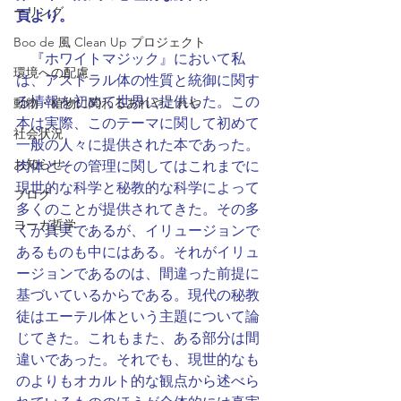
ーリング
頁より。
Boo de 風 Clean Up プロジェクト
　『ホワイトマジック』において私
環境への配慮
は、アストラル体の性質と統御に関す
る情報を初めて世界に提供した。この
動物・植物に関わるあれやこれや
本は実際、このテーマに関して初めて
社会状況
一般の人々に提供された本であった。
お知らせ
肉体とその管理に関してはこれまでに
現世的な科学と秘教的な科学によって
ブログ
多くのことが提供されてきた。その多
ヨーガ哲学
くが真実であるが、イリュージョンで
あるものも中にはある。それがイリュ
ージョンであるのは、間違った前提に
基づいているからである。現代の秘教
徒はエーテル体という主題について論
じてきた。これもまた、ある部分は間
違いであった。それでも、現世的なも
のよりもオカルト的な観点から述べら