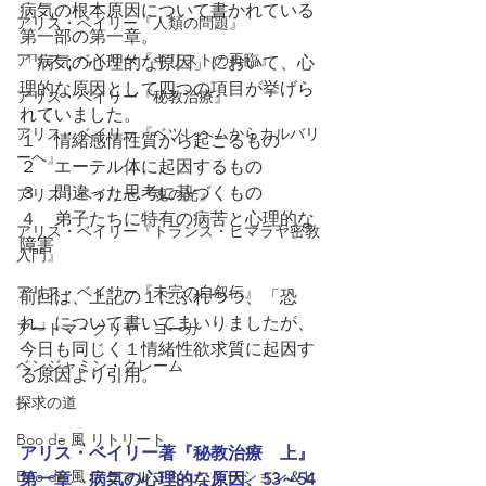
病気の根本原因について書かれている
アリス・ベイリー『人類の問題』
第一部の第一章。
アリス・ベイリー『キリストの再臨』
「病気の心理的な原因」において、心
理的な原因として四つの項目が挙げら
アリス・ベイリー『秘教治療』
れていました。
アリス・ベイリー『ベツレヘムからカルバリ
１　情緒感情性質から起こるもの
ーへ』
２　エーテル体に起因するもの
３　間違った思考に基づくもの
アリス・ベイリー『魂の光』
４　弟子たちに特有の病苦と心理的な
アリス・ベイリー『トランス・ヒマラヤ密教
障害
入門』
アリス・ベイリー『未完の自叙伝』
前回は、上記の１にふれつつ、「恐
れ」について書いてまいりましたが、
アートマ・クリヤ・ヨーガ
今日も同じく１情緒性欲求質に起因す
ベンジャミン・クレーム
る原因より引用。
探求の道
Boo de 風 リトリート
アリス・ベイリー著『秘教治療　上』
Boo de 風 アニマルコミュニケーション＆ヒ
第一章　病気の心理的な原因、53～54