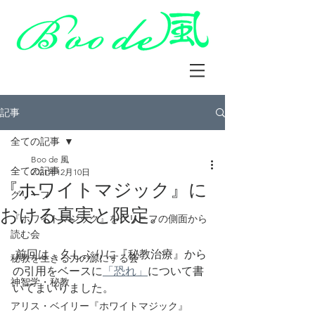
記事
全ての記事
Boo de 風
全ての記事
2021年12月10日
『ホワイトマジック』に
グリーフ
おける真実と限定。
『ホワイトマジック』をグリーフの側面から
読む会
 前回は、久しぶりに『秘教治療』から
秘教を生きる力の源にする会
の引用をベースに
「恐れ」
について書
神智学・秘教
いてまいりました。
アリス・ベイリー『ホワイトマジック』