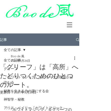
記事
全ての記事
Boo de 風
全ての記事
2021年5月26日
「グリーフ」は「高所」へ
グリーフ
たどりつくためのひとつ
『ホワイトマジック』をグリーフの側面から
読む会
のルート。
秘教を生きる力の源にする会
更新日：
2021年5月26日
神智学・秘教
アリス・ベイリー『ホワイトマジック』
「『ホワイトマジック』をグリーフの