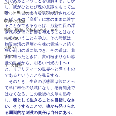
めであるということを理解する。しか
ーリング
し、彼がひとたび魂の意識をもって生
Boo de 風 Clean Up プロジェクト
活し、（このような表現が許されるな
らば）その「高所」に意のままに達す
環境への配慮
ることができるならば、形態性質の浮
動物・植物に関わるあれやこれや
き沈みが彼に影響を与えることはなく
なるということを学ぶ。その時彼は、
社会状況
物質生活の界層から魂の領域へと続く
お知らせ
狭い剃刀の道に気づき、その道は、着
ブログ
実に辿ったときに、変幻極まりない感
覚の世界から、明るい日光の中へｒ
ヨーガ哲学
と、リアリティーの世界へと導くもの
であるということを発見する。
　そのとき、生命の形態面は彼にとっ
て単に奉仕の領域になり、感覚知覚で
はなくなる、この最後の文章を熟考
し、
魂として生きることを目指しなさ
い。そうすることで、魂から発せられ
る周期的な刺激の責任は自分にあり、