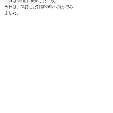
これは3年前に撮影した１枚。
今日は、気持ちだけ南の島へ飛んでみ
ました。
みなさん、今日も素敵な一日をお過ご
し下さい！