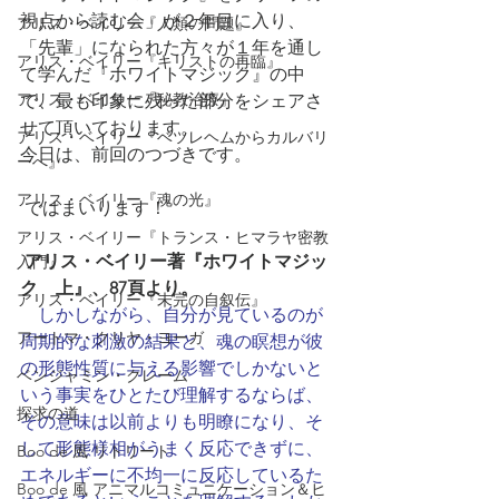
視点から読む会」が２年目に入り、
アリス・ベイリー『人類の問題』
「先輩」になられた方々が１年を通し
アリス・ベイリー『キリストの再臨』
て学んだ『ホワイトマジック』の中
アリス・ベイリー『秘教治療』
で、最も印象に残った部分をシェアさ
せて頂いております。
アリス・ベイリー『ベツレヘムからカルバリ
今日は、前回のつづきです。
ーへ』
アリス・ベイリー『魂の光』
 ではまいります！
アリス・ベイリー『トランス・ヒマラヤ密教
アリス・ベイリー著『ホワイトマジッ
入門』
ク　上』、87頁より。
アリス・ベイリー『未完の自叙伝』
しかしながら、自分が見ているのが
アートマ・クリヤ・ヨーガ
周期的な刺激の結果と、魂の瞑想が彼
の形態性質に与える影響でしかないと
ベンジャミン・クレーム
いう事実をひとたび理解するならば、
探求の道
その意味は以前よりも明瞭になり、そ
して形態様相がうまく反応できずに、
Boo de 風 リトリート
エネルギーに不均一に反応しているた
Boo de 風 アニマルコミュニケーション＆ヒ